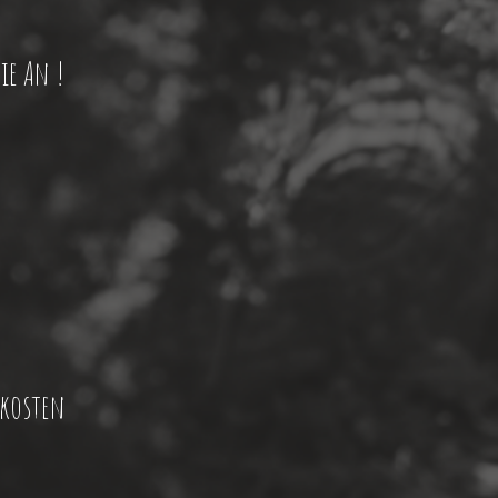
ie An !
nkosten