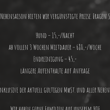
 Nebensaison bieten wir vergünstigte Preise. Fragen S
Hund – 15,-/Nacht
ab vollen 3 Wochen Mietdauer – 680,-/Woche
Endreinigung – 45,-
längere Aufenthalte auf Anfrage
 inklusive der aktuell gültigen MwSt. und aller Nebe
Wir haben gerne Familien auf unserem HOF