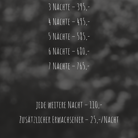
3 Nächte – 395,-
4 Nächte – 495,-
5 Nächte – 585,-
6 Nächte – 680,-
7 Nächte – 765,-
jede weitere Nacht – 110,-
Zusätzlicher Erwachsener – 25,-/Nacht